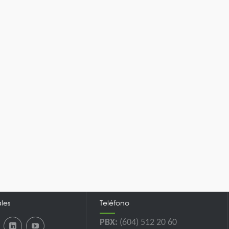
les
Teléfono
PBX:
(604) 512 20 60